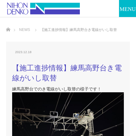
ホーム
NEWS
【施工進捗情報】練馬高野台き電線がいし取替
2023.12.18
【施工進捗情報】練馬高野台き電
線がいし取替
練馬高野台
での
き電線がいし取替
の様子です！