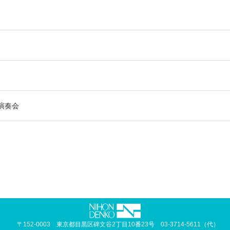
演奏会
〒152-0003 東京都目黒区碑文谷2丁目10番23号
03-3714-5611（代）