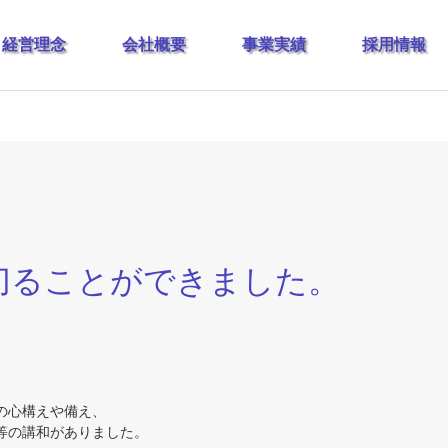
経営理念
会社概要
事業実績
採用情報
切ることができました。
の心構えや備え、
等の講和がありました。